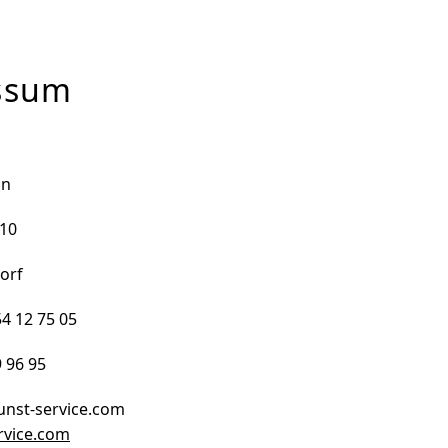
ssum
nn
 10
orf
54 12 75 05
9 96 95
unst-service.com
rvice.com