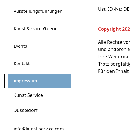
Ust. ID.-Nr.: D
Ausstellungsführungen
Kunst Service Galerie
Copyright 20
Alle Rechte v
Events
und anderen G
Ihre Weiterga
Trotz sorgfält
Kontakt
Für den Inhalt
Impressum
Kunst Service
Düsseldorf
info@kunst-service.com